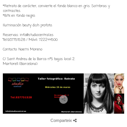
*Retrato de carácter, convierte el fondo blanco en gris. Sombras y
contrastes.
*B/N en fondo negro.
Iluminación beuty dish profoto.
Reservas: info@studiocentral.es
Tel.937751528 / Móvil: 722244500
Contacto: Noemi Moreno
C/ Sant Andreu de la Barca nº5 bajos local 2.
Martorell (Barcelona)
Comparteix