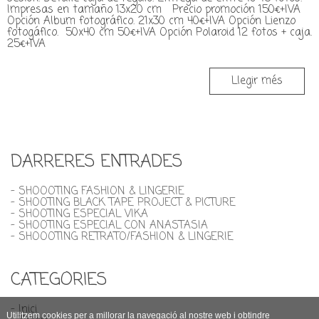
Impresas en tamaño 13x20 cm Precio promoción 150€+IVA
Opción Album fotográfico. 21x30 cm 40€+IVA Opción Lienzo
fotogáfico. 50x40 cm 50€+IVA Opción Polaroid 12 fotos + caja.
25€+IVA
Llegir més
DARRERES ENTRADES
- SHOOOTING FASHION & LINGERIE
- SHOOTING BLACK TAPE PROJECT & PICTURE
- SHOOTING ESPECIAL VIKA
- SHOOTING ESPECIAL CON ANASTASIA
- SHOOOTING RETRATO/FASHION & LINGERIE
CATEGORIES
- Inici
Utilitzem cookies per a millorar la navegació al nostre web i obtindre