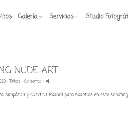
tros
Galería
Servicios
Studio Fotográf
ING NUDE ART
2020 -
Tallers
- Comentar
-
ica, simpática y divertida. Posará para nosotros en este shootin