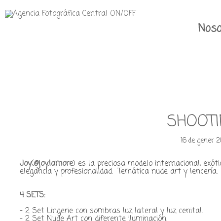
Noso
SHOOT
16 de gener 
Joy
(
@joy.lamore
)
es la preciosa modelo internacional, exót
elegancia y profesionalidad. Temática nude art y lencería.
4 SETS:
- 2 Set Lingerie con sombras luz lateral y luz cenital.
- 2 Set Nude Art con diferente iluminación.