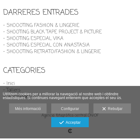
DARRERES ENTRADES
- SHOOOTING FASHION & LINGERIE
- SHOOTING BLACK TAPE PROJECT & PICTURE
- SHOOTING ESPECIAL VIKA
- SHOOTING ESPECIAL CON ANASTASIA
- SHOOOTING RETRATO/FASHION & LINGERIE
CATEGORIES
- Inici
- Tallers
Utilitzem cookies per a millorar la navegació al nostre web i obtindre
- Promocions
estadístiques. Si continues navegant entenem que acceptes el seu ús.
Més informació
Configurar
Rebutjar
Agencia fotográfica central ON/OF
Avís legal
Acceptar