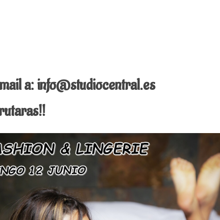
ail a: info@studiocentral.es
utaras!!