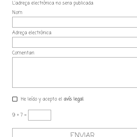
L'adreça electrònica no sera publicada
Nom
Adreça electrònica
Comentari
He leído y acepto el
avís legal
.
9 + 7 =