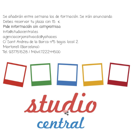
Se añadirán entre semana los de formación. Se irán anunciando.
Debes reservar tu plaza con 15
€.
Pide información sin compromiso.
Info@studiocentral.es
agenciacorporativacdc@yahoo.es
C/ Sant Andreu de la Barca nº5 bajos local 2.
Martorell (Barcelona)
Tel. 937751528 / Móvil:722244500