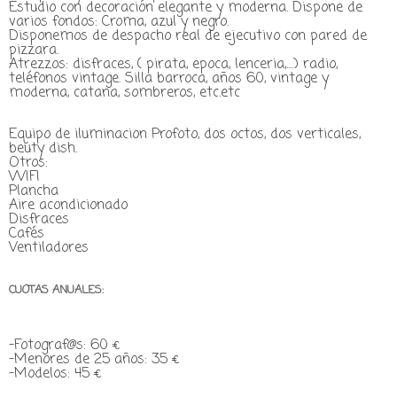
Estudio con decoración elegante y moderna. Dispone de
varios fondos: Croma, azul y negro.
Disponemos de despacho real de ejecutivo con pared de
pizzara.
Atrezzos: disfraces, ( pirata, epoca, lenceria,....) radio,
teléfonos vintage. Silla barroca, años 60, vintage y
moderna, catana, sombreros, etc.etc
Equipo de iluminacion Profoto, dos octos, dos verticales,
beuty dish.
Otros:
WIFI
Plancha
Aire acondicionado
Disfraces
Cafés
Ventiladores
CUOTAS ANUALES:
-Fotograf@s: 60 €
-Menores de 25 años: 35 €
-Modelos: 45 €