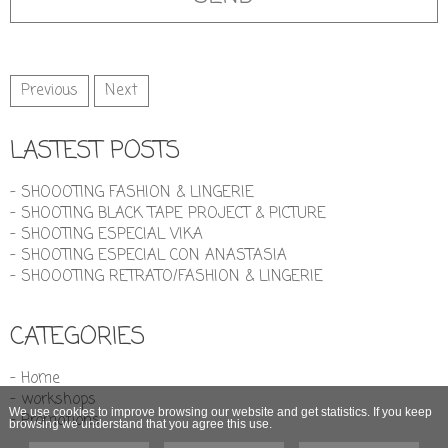
Previous
Next
LASTEST POSTS
- SHOOOTING FASHION & LINGERIE
- SHOOTING BLACK TAPE PROJECT & PICTURE
- SHOOTING ESPECIAL VIKA
- SHOOTING ESPECIAL CON ANASTASIA
- SHOOOTING RETRATO/FASHION & LINGERIE
CATEGORIES
- Home
- workshops
We use cookies to improve browsing our website and get statistics. If you keep
- Promotions
browsing we understand that you agree this use.