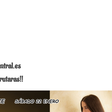
ntral.es
utaras!!