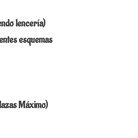
endo lencería)
erentes esquemas
plazas Máximo)