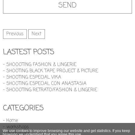
Previous
Next
LASTEST POSTS
- SHOOOTING FASHION & LINGERIE
- SHOOTING BLACK TAPE PROJECT & PICTURE
- SHOOTING ESPECIAL VIKA
- SHOOTING ESPECIAL CON ANASTASIA
- SHOOOTING RETRATO/FASHION & LINGERIE
CATEGORIES
- Home
- workshops
We use cookies to improve browsing our website and get statistics. If you keep
- Promotions
browsing we understand that you agree this use.