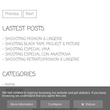
Previous
Next
LASTEST POSTS
- SHOOOTING FASHION & LINGERIE
- SHOOTING BLACK TAPE PROJECT & PICTURE
- SHOOTING ESPECIAL VIKA
- SHOOTING ESPECIAL CON ANASTASIA
- SHOOOTING RETRATO/FASHION & LINGERIE
CATEGORIES
- Home
- workshops
We use cookies to improve browsing our website and get statistics. If you keep
- Promotions
browsing we understand that you agree this use.
More information
Configure
Refuse
Agencia fotográfica central ON/OF