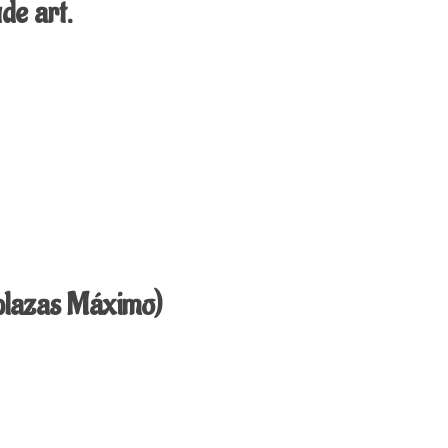
 & nude art.
plazas Máximo)