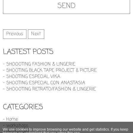
Previous
Next
LASTEST POSTS
- SHOOOTING FASHION & LINGERIE
- SHOOTING BLACK TAPE PROJECT & PICTURE
- SHOOTING ESPECIAL VIKA
- SHOOTING ESPECIAL CON ANASTASIA
- SHOOOTING RETRATO/FASHION & LINGERIE
CATEGORIES
- Home
- workshops
We use cookies to improve browsing our website and get statistics. If you keep
- Promotions