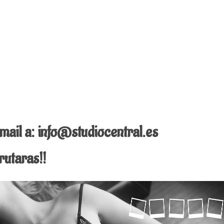
ail a: info@studiocentral.es
utaras!!