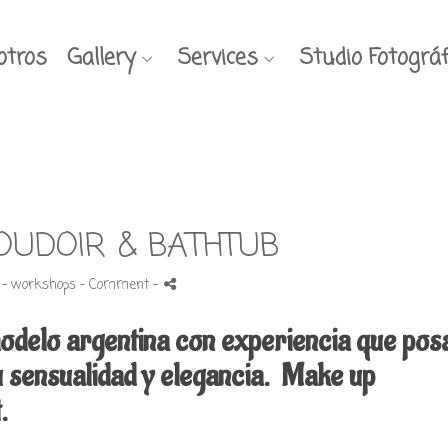
otros
Gallery
Services
Studio Fotográf
OUDOIR & BATHTUB
 -
workshops
- Comment
-
modelo argentina con experiencia que pos
u sensualidad y elegancia.
Make up
r art.