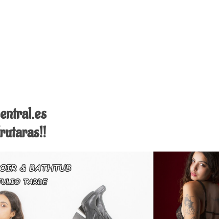
entral.es
utaras!!