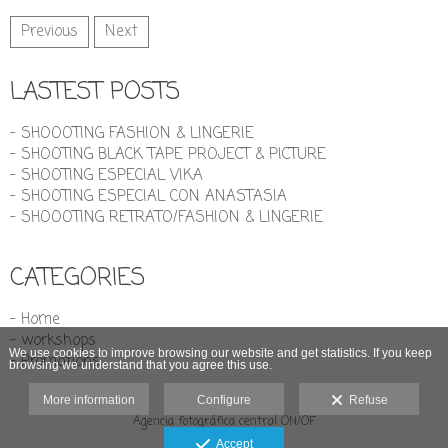
Previous
Next
LASTEST POSTS
- SHOOOTING FASHION & LINGERIE
- SHOOTING BLACK TAPE PROJECT & PICTURE
- SHOOTING ESPECIAL VIKA
- SHOOTING ESPECIAL CON ANASTASIA
- SHOOOTING RETRATO/FASHION & LINGERIE
CATEGORIES
- Home
- workshops
We use cookies to improve browsing our website and get statistics. If you keep
- Promotions
browsing we understand that you agree this use.
More information
Configure
Refuse
Agencia fotográfica central ON/OF
Legal advice
Accept