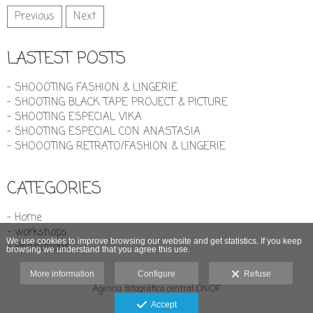
Previous
Next
LASTEST POSTS
- SHOOOTING FASHION & LINGERIE
- SHOOTING BLACK TAPE PROJECT & PICTURE
- SHOOTING ESPECIAL VIKA
- SHOOTING ESPECIAL CON ANASTASIA
- SHOOOTING RETRATO/FASHION & LINGERIE
CATEGORIES
- Home
- workshops
We use cookies to improve browsing our website and get statistics. If you keep
- Promotions
browsing we understand that you agree this use.
More information
Configure
Refuse
Agencia fotográfica central ON/OF
Legal advice
Accept