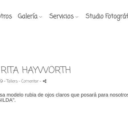
tros
Galería
Servicios
Studio Fotográf
 RITA HAYWORTH
019 -
Tallers
- Comentar
-
osa modelo rubia de ojos claros que posará para nosotro
GILDA".