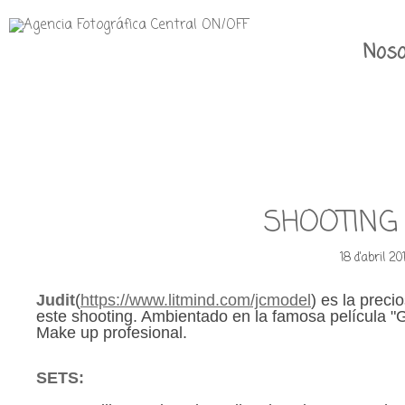
Noso
SHOOTING
18 d'abril 2
Judit
(
https://www.litmind.com/jcmodel
)
es la preci
este shooting. Ambientado en la famosa película "
Make up profesional.
SETS: