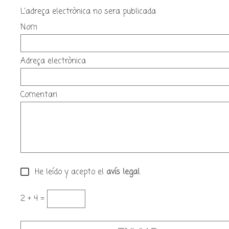
L'adreça electrònica no sera publicada
Nom
Adreça electrònica
Comentari
He leído y acepto el
avís legal
.
2 + 4 =