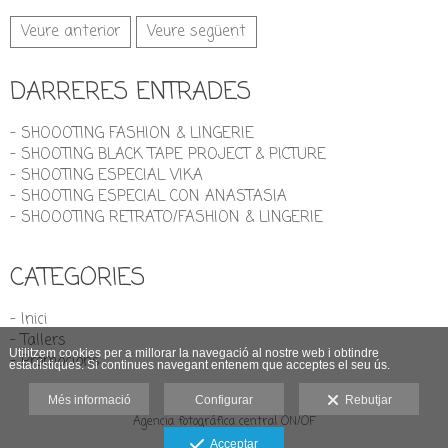
Veure anterior
Veure següent
DARRERES ENTRADES
- SHOOOTING FASHION & LINGERIE
- SHOOTING BLACK TAPE PROJECT & PICTURE
- SHOOTING ESPECIAL VIKA
- SHOOTING ESPECIAL CON ANASTASIA
- SHOOOTING RETRATO/FASHION & LINGERIE
CATEGORIES
- Inici
- Tallers
Utilitzem cookies per a millorar la navegació al nostre web i obtindre
- Promocions
estadístiques. Si continues navegant entenem que acceptes el seu ús.
Més informació
Configurar
Rebutjar
Agencia fotográfica central ON/OF
Avís legal
Acceptar