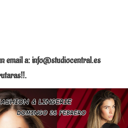
n email a: info@studiocentral.es
taras!!.