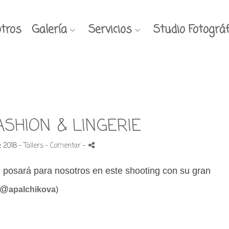
tros
Galería
Servicios
Studio Fotográf
ASHION & LINGERIE
 2018 -
Tallers
- Comentar
-
 posará para nosotros en este shooting con su gran
(@
apalchikova
)