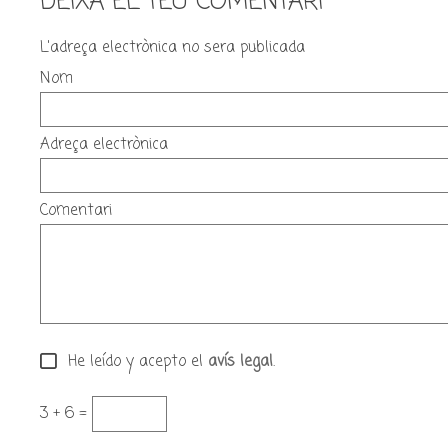
DEIXA EL TEU COMENTARI
L'adreça electrònica no sera publicada
Nom
Adreça electrònica
Comentari
He leído y acepto el
avís legal
.
3 + 6 =