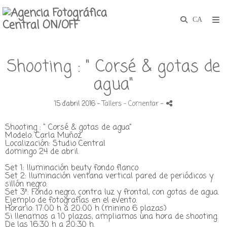
Shooting : " Corsé & gotas de
agua"
15 d'abril 2016 -
Tallers
- Comentar
-
Shooting : " Corsé & gotas de agua"
Modelo:
Carla Muñoz
Localización: Studio Central
domingo 24 de abril.
Set 1: Iluminación beuty fondo flanco
Set 2: Iluminación ventana vertical pared de periódicos y
sillón negro.
Set 3º: Fondo negro, contra luz y frontal, con gotas de agua.
Ejemplo de fotografías en el evento.
Horario: 17:00 h a 20:00 h (minino 6 plazas)
Si llenamos a 10 plazas, ampliamos una hora de shooting.
De las 16:30 h a 20:30 h.