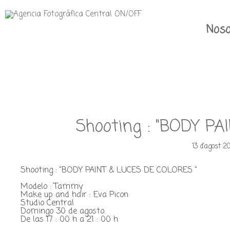
Noso
Shooting : "BODY P
13 d'agost 2
Shooting : "BODY PAINT & LUCES DE COLORES "
Modelo : Tammy
Make up and hair : Eva Picon
Studio Central
Domingo 30 de agosto.
De las 17 : 00 h a 21 : 00 h