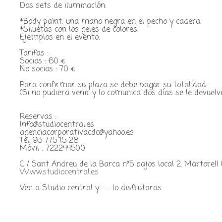
Dos sets de iluminación.
*Body paint: una mano negra en el pecho y cadera.
*Siluetas con los geles de colores.
Ejemplos en el evento.
Tarifas :
Socios : 60 €
No socios : 70 €
Para confirmar su plaza se debe pagar su totalidad.
(Si no pudiera venir y lo comunica dos días se le devuelve
Reservas :
Info@studiocentral.es
agenciacorporativacdc@yahoo.es
Tel. 93 775 15 28
Móvil : 722244500
C / Sant Andreu de la Barca nº5 bajos local 2. Martorell
Www.studiocentral.es
Ven a Studio central y. . . . lo disfrutaras.