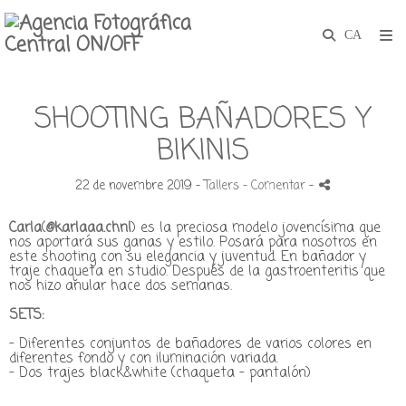
SHOOTING BAÑADORES Y
BIKINIS
22 de novembre 2019 -
Tallers
- Comentar
-
Carla
(
@karlaaa.chnl
)
es la preciosa modelo jovencísima que
nos aportará sus ganas y estilo. Posará para nosotros en
este shooting con su elegancia y juventud. En bañador y
traje chaqueta en studio.
Después de la gastroenteritis que
nos hizo anular hace dos semanas.
SETS:
- Diferentes conjuntos de bañadores de varios colores en
diferentes fondo y con iluminación variada.
- Dos trajes black&white (chaqueta - pantalón)