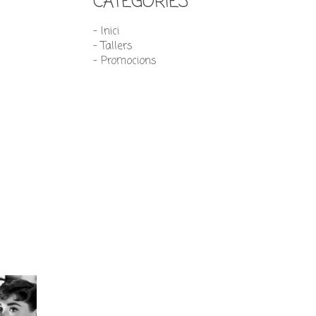
CATEGORIES
- Inici
- Tallers
- Promocions