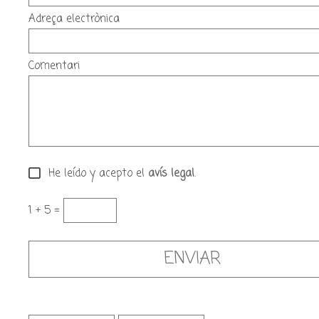
Adreça electrònica
Comentari
He leído y acepto el
avís legal
.
1 + 5 =