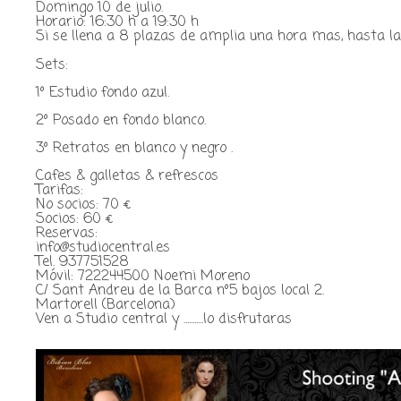
Domingo 10 de julio.
Horario: 16:30 h a 19:30 h
Si se llena a 8 plazas de amplia una hora mas, hasta l
Sets:
1º Estudio fondo azul.
2º Posado en fondo blanco.
3º Retratos en blanco y negro .
Cafes & galletas & refrescos
Tarifas:
No socios: 70 €
Socios: 60 €
Reservas:
info@studiocentral.es
Tel. 937751528
Móvil: 722244500 Noemi Moreno
C/ Sant Andreu de la Barca nº5 bajos local 2.
Martorell (Barcelona)
Ven a Studio central y ...........lo disfrutaras