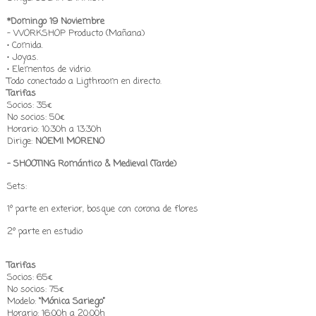
*Domingo 19 Noviembre
- WORKSHOP Producto (Mañana)
• Comida.
• Joyas.
• Elementos de vidrio.
Todo conectado a Ligthroom en directo.
Tarifas
Socios: 35€
No socios: 50€
Horario: 10:30h a 13:30h
Dirige:
NOEMI MORENO
- SHOOTING Romántico & Medieval (Tarde)
Sets:
1º parte en exterior, bosque con corona de flores
2º parte en estudio
Tarifas
Socios: 65€
No socios: 75€
Modelo:
“Mónica Sariego”
Horario: 16:00h a 20:00h