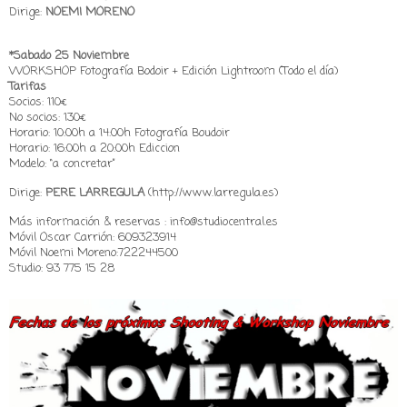
Dirige:
NOEMI MORENO
*Sabado 25 Noviembre
WORKSHOP Fotografía Bodoir + Edición Lightroom (Todo el día)
Tarifas
Socios: 110€
No socios: 130€
Horario: 10:00h a 14:00h Fotografía Boudoir
Horario: 16:00h a 20:00h Ediccion
Modelo: “a concretar”
Dirige:
PERE LARREGULA
(http://www.larregula.es)
Más información & reservas : info@studiocentral.es
Móvil Oscar Carrión: 609323914
Móvil Noemi Moreno:722244500
Studio: 93 775 15 28