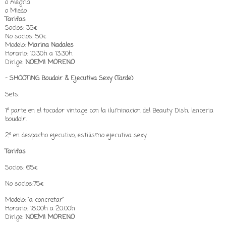
o Alegría
o Miedo
Tarifas
Socios: 35€
No socios: 50€
Modelo:
Marina Nadales
Horario: 10:30h a 13:30h
Dirige:
NOEMI MORENO
- SHOOTING Boudoir & Ejecutiva Sexy (Tarde)
Sets:
1º parte en el tocador vintage con la iluminacion del Beauty Dish, lenceria
boudoir.
2º en despacho ejecutivo, estilismo ejecutiva sexy
Tarifas
Socios: 65€
No socios:75€
Modelo: “a concretar”
Horario: 16:00h a 20:00h
Dirige:
NOEMI MORENO