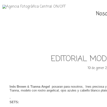
Noso
EDITORIAL MO
19 de gener 
Inés Brown
&
Tianna Angel
posaran para nosotros, Ines preciosa y 
Tianna, modelo con rostro angelical, ojos azules y cabello blanco pla
-
SETS: