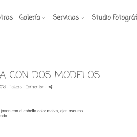
tros
Galería
Servicios
Studio Fotográf
DA CON DOS MODELOS
2018 -
Tallers
- Comentar
-
joven con el cabello color malva, ojos oscuros
teado.