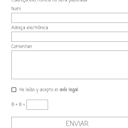
L'adreça electrònica no sera publicada
Nom
Adreça electrònica
Comentari
He leído y acepto el
avís legal
.
8 + 8 =