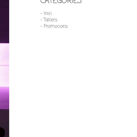
CATEGORIES
- Inici
- Tallers
- Promocions