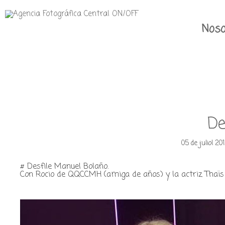
Noso
De
05 de juliol 20
# Desfile Manuel Bolaño.
Con Rocio de QQCCMH (amiga de años) y la actriz Thaïs B