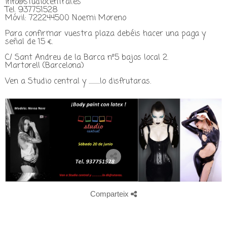
info@studiocentral.es
Tel. 937751528
Móvil: 722244500 Noemi Moreno
Para confirmar vuestra plaza debéis hacer una paga y
señal de 15 €.
C/ Sant Andreu de la Barca nº5 bajos local 2.
Martorell (Barcelona)
Ven a Studio central y ...........lo disfrutaras.
Comparteix