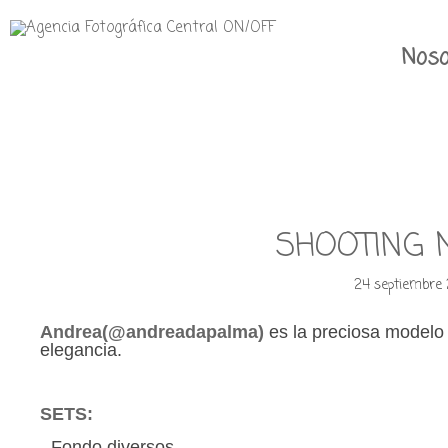
Noso
SHOOTING 
24 septiembre 
Andrea(@
andreadapalma
)
es la preciosa modelo 
elegancia.
SETS:
- Fondo diversos.