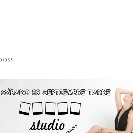
ras!!