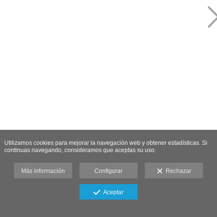
Utilizamos cookies para mejorar la navegación web y obtener estadísticas. Si
continuas navegando, consideramos que aceptas su uso.
Más información
Configurar
Rechazar
Aceptar