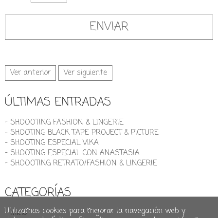
Ver anterior
Ver siguiente
ÚLTIMAS ENTRADAS
- SHOOOTING FASHION & LINGERIE
- SHOOTING BLACK TAPE PROJECT & PICTURE
- SHOOTING ESPECIAL VIKA
- SHOOTING ESPECIAL CON ANASTASIA
- SHOOOTING RETRATO/FASHION & LINGERIE
CATEGORÍAS
Utilizamos cookies para mejorar la navegación web y
- Inicio