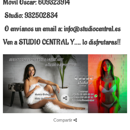
Móvil Oscar: 609323914
Studio: 932502834
O envíanos un email a: info@studiocentral.es
V
en a STUDIO CENTRAL Y…. lo disfrutaras!!
Compartir