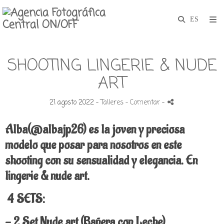
SHOOTING LINGERIE & NUDE
ART
21 agosto 2022 -
Talleres
- Comentar
-
Alba(@albajp26) es la joven y preciosa
modelo que posar para nosotros en este
shooting con su sensualidad y elegancia.
En
lingerie & nude art.
4 SETS:
- 2 Set Nude art (Bañera con Leche).