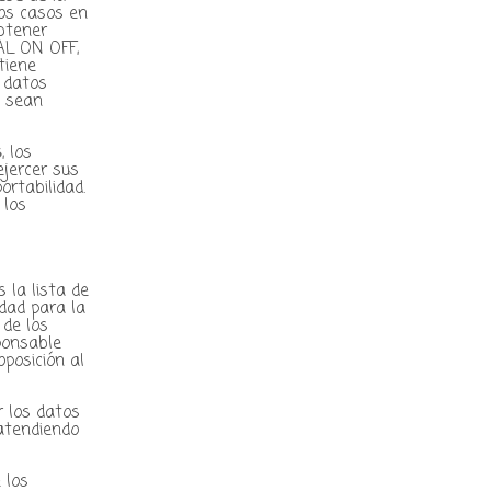
los casos en
obtener
AL ON OFF,
tiene
s datos
o sean
s
, los
ejercer sus
ortabilidad.
 los
s la lista de
idad para la
 de los
sponsable
oposición al
r los datos
atendiendo
 los