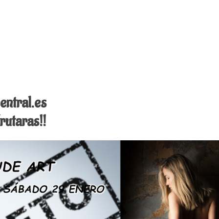
entral.es
utaras!!