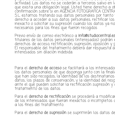
actividad. Los datos no se cederán a terceros salvo en 
que exista una obligación legal. Usted tiene derecho a 
confirmación sobre si en AGENCIA FOTOGRAFICA CENTR
S.L. estamos tratando sus datos personales por tanto 
derecho a acceder a sus datos personales, rectificar lo
inexacto o solicitar su supresión cuando los datos ya n
necesarios para los fines que fueron recogidos
Previo envío de correo electrónico a
info@studiocentral.e
titulares de los datos personales (interesados) podrán 
derechos de acceso, rectificación, supresión, oposición y p
El responsable del tratamiento deberá dar respuesta a
interesados sin dilación indebida.
Para el
derecho de acceso
se facilitará a los interesado
los datos personales de que disponga junto con la final
que han sido recogidos, la identidad de los destinatarios
datos, los plazos de conservación, y la identidad del re
ante el que pueden solicitar la rectificación supresión y 
tratamiento de los datos.
Para el
derecho de rectificación
se procederá a modifica
de los interesados que fueran inexactos o incompletos 
a los fines del tratamiento.
Para el
derecho de supresión
se suprimirán los datos de