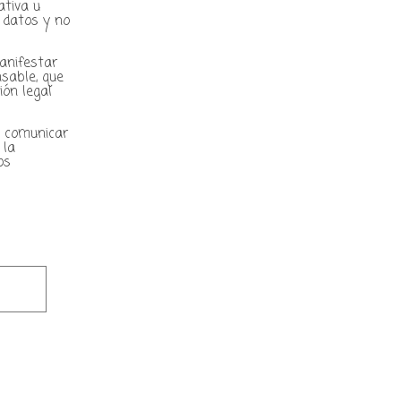
ativa u
 datos y no
anifestar
sable, que
ión legal
 comunicar
 la
os