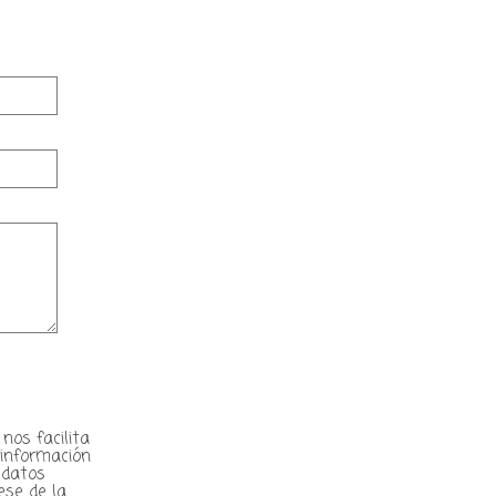
os facilita
a información
 datos
ese de la