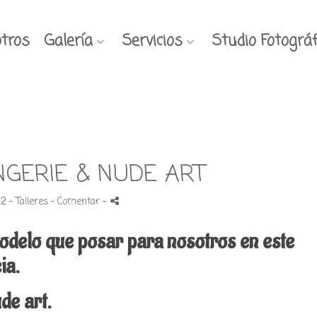
tros
Galería
Servicios
Studio Fotográf
NGERIE & NUDE ART
22 -
Talleres
- Comentar
-
modelo que posar para nosotros en este
cia.
& nude art.