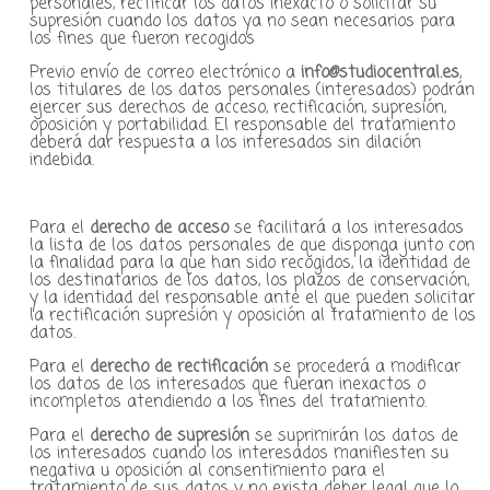
personales, rectificar los datos inexacto o solicitar su
supresión cuando los datos ya no sean necesarios para
los fines que fueron recogidos
Previo envío de correo electrónico a
info@studiocentral.es
,
los titulares de los datos personales (interesados) podrán
ejercer sus derechos de acceso, rectificación, supresión,
oposición y portabilidad. El responsable del tratamiento
deberá dar respuesta a los interesados sin dilación
indebida.
Para el
derecho de acceso
se facilitará a los interesados
la lista de los datos personales de que disponga junto con
la finalidad para la que han sido recogidos, la identidad de
los destinatarios de los datos, los plazos de conservación,
y la identidad del responsable ante el que pueden solicitar
la rectificación supresión y oposición al tratamiento de los
datos.
Para el
derecho de rectificación
se procederá a modificar
los datos de los interesados que fueran inexactos o
incompletos atendiendo a los fines del tratamiento.
Para el
derecho de supresión
se suprimirán los datos de
los interesados cuando los interesados manifiesten su
negativa u oposición al consentimiento para el
tratamiento de sus datos y no exista deber legal que lo