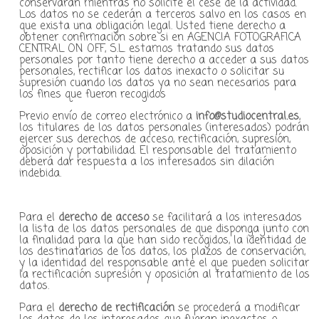
conservarán mientras no solicite el cese de la actividad.
Los datos no se cederán a terceros salvo en los casos en
que exista una obligación legal. Usted tiene derecho a
obtener confirmación sobre si en AGENCIA FOTOGRAFICA
CENTRAL ON OFF, S.L. estamos tratando sus datos
personales por tanto tiene derecho a acceder a sus datos
personales, rectificar los datos inexacto o solicitar su
supresión cuando los datos ya no sean necesarios para
los fines que fueron recogidos
Previo envío de correo electrónico a
info@studiocentral.es
,
los titulares de los datos personales (interesados) podrán
ejercer sus derechos de acceso, rectificación, supresión,
oposición y portabilidad. El responsable del tratamiento
deberá dar respuesta a los interesados sin dilación
indebida.
Para el
derecho de acceso
se facilitará a los interesados
la lista de los datos personales de que disponga junto con
la finalidad para la que han sido recogidos, la identidad de
los destinatarios de los datos, los plazos de conservación,
y la identidad del responsable ante el que pueden solicitar
la rectificación supresión y oposición al tratamiento de los
datos.
Para el
derecho de rectificación
se procederá a modificar