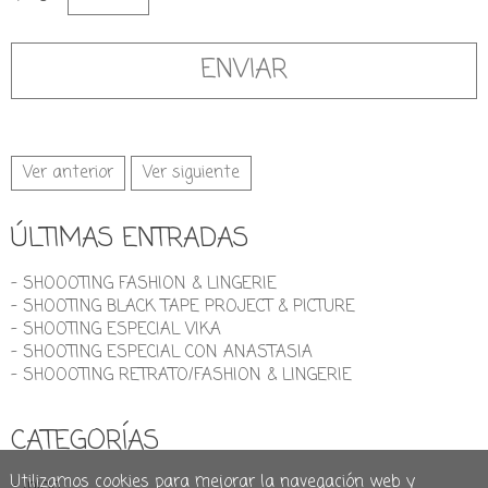
Ver anterior
Ver siguiente
ÚLTIMAS ENTRADAS
- SHOOOTING FASHION & LINGERIE
- SHOOTING BLACK TAPE PROJECT & PICTURE
- SHOOTING ESPECIAL VIKA
- SHOOTING ESPECIAL CON ANASTASIA
- SHOOOTING RETRATO/FASHION & LINGERIE
CATEGORÍAS
Utilizamos cookies para mejorar la navegación web y
- Inicio