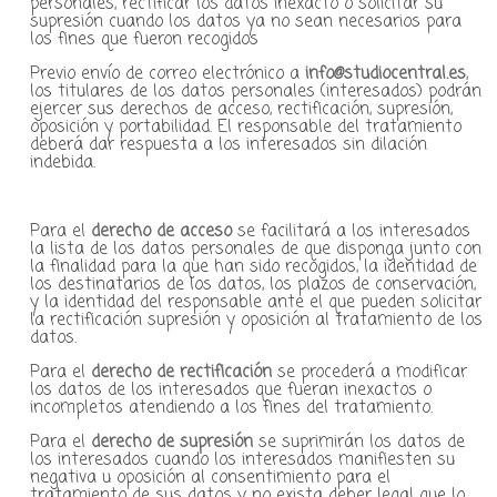
personales, rectificar los datos inexacto o solicitar su
supresión cuando los datos ya no sean necesarios para
los fines que fueron recogidos
Previo envío de correo electrónico a
info@studiocentral.es
,
los titulares de los datos personales (interesados) podrán
ejercer sus derechos de acceso, rectificación, supresión,
oposición y portabilidad. El responsable del tratamiento
deberá dar respuesta a los interesados sin dilación
indebida.
Para el
derecho de acceso
se facilitará a los interesados
la lista de los datos personales de que disponga junto con
la finalidad para la que han sido recogidos, la identidad de
los destinatarios de los datos, los plazos de conservación,
y la identidad del responsable ante el que pueden solicitar
la rectificación supresión y oposición al tratamiento de los
datos.
Para el
derecho de rectificación
se procederá a modificar
los datos de los interesados que fueran inexactos o
incompletos atendiendo a los fines del tratamiento.
Para el
derecho de supresión
se suprimirán los datos de
los interesados cuando los interesados manifiesten su
negativa u oposición al consentimiento para el
tratamiento de sus datos y no exista deber legal que lo