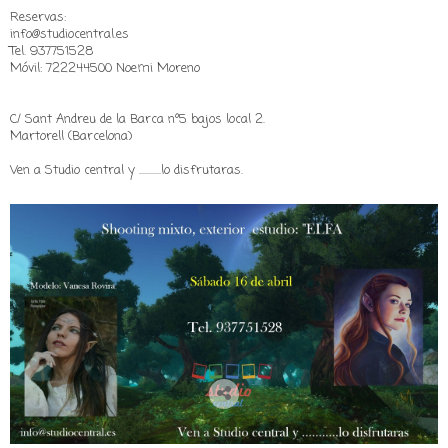
Reservas:
info@studiocentral.es
Tel. 937751528
Móvil: 722244500 Noemi Moreno
C/ Sant Andreu de la Barca nº5 bajos local 2.
Martorell (Barcelona)
Ven a Studio central y ...........lo disfrutaras.