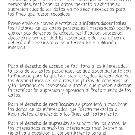
personales por tanto tiene derecho a acceder a sus datos
personales, rectificar los datos inexacto o solicitar su
supresión cuando los datos ya no sean necesarios para
los fines que fueron recogidos
Previo envío de correo electrónico a
info@studiocentral.es
,
los titulares de los datos personales (interesados) podrán
ejercer sus derechos de acceso, rectificación, supresión,
oposición y portabilidad. El responsable del tratamiento
deberá dar respuesta a los interesados sin dilación
indebida.
Para el
derecho de acceso
se facilitará a los interesados
la lista de los datos personales de que disponga junto con
la finalidad para la que han sido recogidos, la identidad de
los destinatarios de los datos, los plazos de conservación,
y la identidad del responsable ante el que pueden solicitar
la rectificación supresión y oposición al tratamiento de los
datos.
Para el
derecho de rectificación
se procederá a modificar
los datos de los interesados que fueran inexactos o
incompletos atendiendo a los fines del tratamiento.
Para el
derecho de supresión
se suprimirán los datos de
los interesados cuando los interesados manifiesten su
negativa u oposición al consentimiento para el