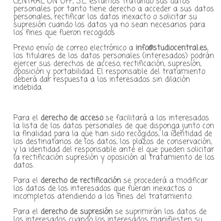
CENTRAL ON OFF, S.L. estamos tratando sus datos
personales por tanto tiene derecho a acceder a sus datos
personales, rectificar los datos inexacto o solicitar su
supresión cuando los datos ya no sean necesarios para
los fines que fueron recogidos
Previo envío de correo electrónico a
info@studiocentral.es
,
los titulares de los datos personales (interesados) podrán
ejercer sus derechos de acceso, rectificación, supresión,
oposición y portabilidad. El responsable del tratamiento
deberá dar respuesta a los interesados sin dilación
indebida.
Para el
derecho de acceso
se facilitará a los interesados
la lista de los datos personales de que disponga junto con
la finalidad para la que han sido recogidos, la identidad de
los destinatarios de los datos, los plazos de conservación,
y la identidad del responsable ante el que pueden solicitar
la rectificación supresión y oposición al tratamiento de los
datos.
Para el
derecho de rectificación
se procederá a modificar
los datos de los interesados que fueran inexactos o
incompletos atendiendo a los fines del tratamiento.
Para el
derecho de supresión
se suprimirán los datos de
los interesados cuando los interesados manifiesten su