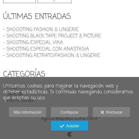
ÚLTIMAS ENTRADAS
- SHOOOTING FASHION & LINGERIE
- SHOOTING BLACK TAPE PROJECT & PICTURE
- SHOOTING ESPECIAL VIKA
- SHOOTING ESPECIAL CON ANASTASIA
- SHOOOTING RETRATO/FASHION & LINGERIE
CATEGORÍAS
Utilizamos cookies para mejorar la navegación web y
- Inicio
obtener estadísticas. Si continuas navegando, consideramos
- Talleres
que aceptas su uso.
- Promociones
Más información
Configurar
Rechazar
Agencia fotográfica central ON/OF
Aviso legal
Aceptar