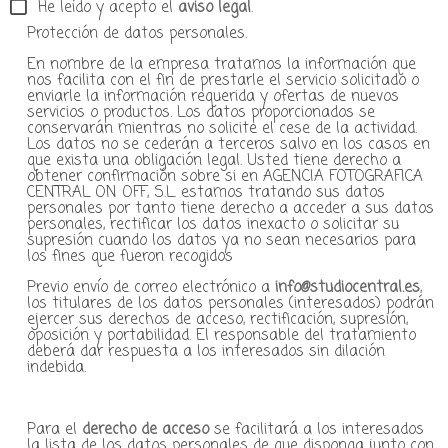
He leído y acepto el
aviso legal
.
Protección de datos personales.
En nombre de la empresa tratamos la información que
nos facilita con el fin de prestarle el servicio solicitado o
enviarle la información requerida y ofertas de nuevos
servicios o productos. Los datos proporcionados se
conservarán mientras no solicite el cese de la actividad.
Los datos no se cederán a terceros salvo en los casos en
que exista una obligación legal. Usted tiene derecho a
obtener confirmación sobre si en AGENCIA FOTOGRAFICA
CENTRAL ON OFF, S.L. estamos tratando sus datos
personales por tanto tiene derecho a acceder a sus datos
personales, rectificar los datos inexacto o solicitar su
supresión cuando los datos ya no sean necesarios para
los fines que fueron recogidos
Previo envío de correo electrónico a
info@studiocentral.es
,
los titulares de los datos personales (interesados) podrán
ejercer sus derechos de acceso, rectificación, supresión,
oposición y portabilidad. El responsable del tratamiento
deberá dar respuesta a los interesados sin dilación
indebida.
Para el
derecho de acceso
se facilitará a los interesados
la lista de los datos personales de que disponga junto con