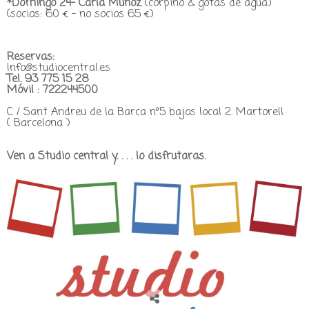
*Domingo 24-
Carla Muñoz
(corpiño & gotas de agua)
(socios: 60 € - no socios 65 €)
Reservas:
Info@studiocentral.es
Tel. 93 775 15 28
Móvil : 722244500
C / Sant Andreu de la Barca nº5 bajos local 2. Martorell
( Barcelona )
Ven a Studio central y. . . . lo disfrutaras.