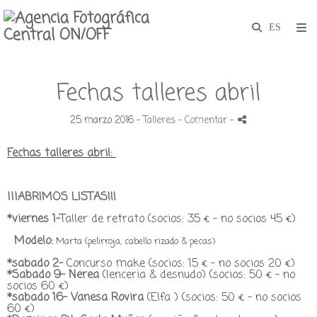
Fechas talleres abril
25 marzo 2016 -
Talleres
- Comentar
-
Fechas talleres abril:
¡¡¡ABRIMOS LISTAS!!!
*viernes 1-
Taller de retrato (socios: 35 € - no socios 45 €)
Modelo:
Marta (pelirroja, cabello rizado & pecas)
*sabado 2-
Concurso make (socios: 15 € - no socios 20 €)
*Sabado 9-
Nerea
(lenceria & desnudo) (socios: 50 € - no
socios 60 €)
*sabado 16-
Vanesa Rovira
(Elfa ) (socios: 50 € - no socios
60 €)