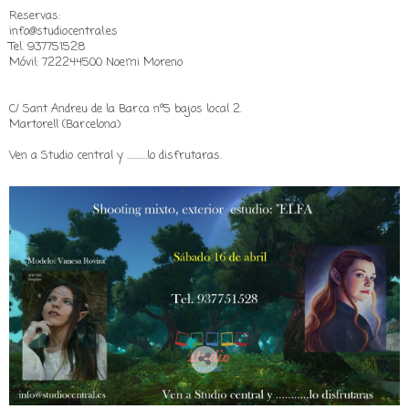
Reservas:
info@studiocentral.es
Tel. 937751528
Móvil: 722244500 Noemi Moreno
C/ Sant Andreu de la Barca nº5 bajos local 2.
Martorell (Barcelona)
Ven a Studio central y ...........lo disfrutaras.