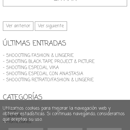
Ver anterior
Ver siguiente
ÚLTIMAS ENTRADAS
- SHOOOTING FASHION & LINGERIE
- SHOOTING BLACK TAPE PROJECT & PICTURE
- SHOOTING ESPECIAL VIKA
- SHOOTING ESPECIAL CON ANASTASIA
- SHOOOTING RETRATO/FASHION & LINGERIE
CATEGORÍAS
Utilizamos cookies para mejorar la navegación web y
- Inicio
obtener estadísticas. Si continuas navegando, consideramos
- Talleres
que aceptas su uso.
- Promociones