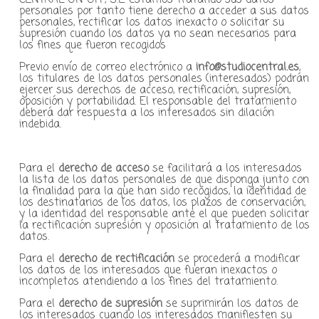
CENTRAL ON OFF, S.L. estamos tratando sus datos
personales por tanto tiene derecho a acceder a sus datos
personales, rectificar los datos inexacto o solicitar su
supresión cuando los datos ya no sean necesarios para
los fines que fueron recogidos
Previo envío de correo electrónico a
info@studiocentral.es
,
los titulares de los datos personales (interesados) podrán
ejercer sus derechos de acceso, rectificación, supresión,
oposición y portabilidad. El responsable del tratamiento
deberá dar respuesta a los interesados sin dilación
indebida.
Para el
derecho de acceso
se facilitará a los interesados
la lista de los datos personales de que disponga junto con
la finalidad para la que han sido recogidos, la identidad de
los destinatarios de los datos, los plazos de conservación,
y la identidad del responsable ante el que pueden solicitar
la rectificación supresión y oposición al tratamiento de los
datos.
Para el
derecho de rectificación
se procederá a modificar
los datos de los interesados que fueran inexactos o
incompletos atendiendo a los fines del tratamiento.
Para el
derecho de supresión
se suprimirán los datos de
los interesados cuando los interesados manifiesten su